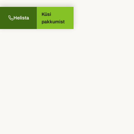
Küsi
Helista
pakkumist