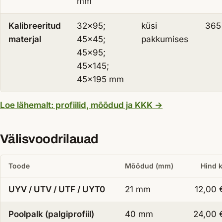
mm
Kalibreeritud
32×95;
küsi
365
materjal
45×45;
pakkumises
45×95;
45×145;
45×195 mm
— Ehituslauad
Loe lähemalt: profiilid, mõõdud ja KKK
→
Välisvoodrilauad
Toode
Mõõdud (mm)
Hind 
UYV / UTV / UTF / UYT0
21 mm
12,00
Poolpalk (palgiprofiil)
40 mm
24,00