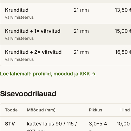
Krunditud
21 mm
13,50
värvimisteenus
Krunditud + 1× värvitud
21 mm
15,00
värvimisteenus
Krunditud + 2× värvitud
21 mm
16,50
värvimisteenus
— Välisvoodrilau
Loe lähemalt: profiilid, mõõdud ja KKK
→
Sisevoodrilauad
Toode
Mõõdud (mm)
Pikkus
Hind
STV
kattev laius 90 / 115 /
3,0–5,4
10,00