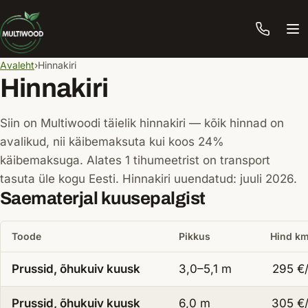
Me
Avaleht
Hinnakiri
Hinnakiri
Siin on Multiwoodi täielik hinnakiri — kõik hinnad on
avalikud, nii käibemaksuta kui koos 24%
käibemaksuga. Alates 1 tihumeetrist on transport
tasuta üle kogu Eesti. Hinnakiri uuendatud: juuli 2026.
Saematerjal kuusepalgist
Toode
Pikkus
Hind km
Prussid, õhukuiv kuusk
3,0–5,1 m
295
€
Prussid, õhukuiv kuusk
6,0 m
305
€