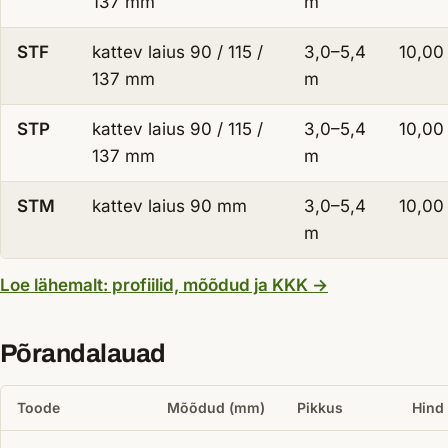
137 mm
m
STF
kattev laius 90 / 115 /
3,0–5,4
10,00
137 mm
m
STP
kattev laius 90 / 115 /
3,0–5,4
10,00
137 mm
m
STM
kattev laius 90 mm
3,0–5,4
10,00
m
— Sisevoodrilau
Loe lähemalt: profiilid, mõõdud ja KKK
→
Põrandalauad
Toode
Mõõdud (mm)
Pikkus
Hind