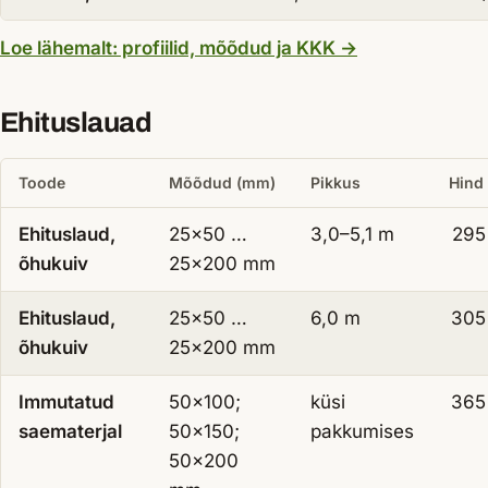
— Saematerjal ku
Loe lähemalt: profiilid, mõõdud ja KKK
→
Ehituslauad
Toode
Mõõdud (mm)
Pikkus
Hind
Ehituslaud,
25×50 …
3,0–5,1 m
295
õhukuiv
25×200 mm
Ehituslaud,
25×50 …
6,0 m
305
õhukuiv
25×200 mm
Immutatud
50×100;
küsi
365
saematerjal
50×150;
pakkumises
50×200