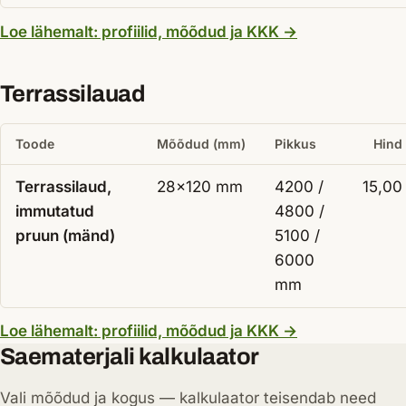
— Põrandalauad
Loe lähemalt: profiilid, mõõdud ja KKK
→
Terrassilauad
Toode
Mõõdud (mm)
Pikkus
Hind
Terrassilaud,
28×120 mm
4200 /
15,00
immutatud
4800 /
pruun (mänd)
5100 /
6000
mm
— Terrassilauad
Loe lähemalt: profiilid, mõõdud ja KKK
→
Saematerjali kalkulaator
Vali mõõdud ja kogus — kalkulaator teisendab need