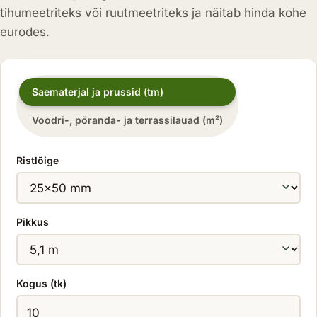
tihumeetriteks või ruutmeetriteks ja näitab hinda kohe
eurodes.
Arvutusviis
Saematerjal ja prussid (tm)
Voodri-, põranda- ja terrassilauad (m²)
Ristlõige
Pikkus
Kogus (tk)