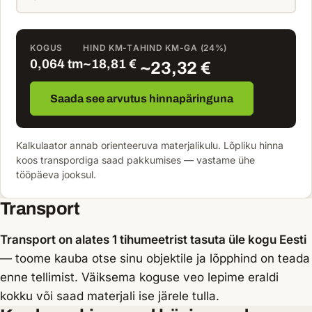
KOGUS
HIND KM-TA
HIND KM-GA (24%)
0,064 tm
~18,81 €
~23,32 €
Saada see arvutus hinnapäringuna
Kalkulaator annab orienteeruva materjalikulu. Lõpliku hinna
koos transpordiga saad pakkumises — vastame ühe
tööpäeva jooksul.
Transport
Transport on alates 1 tihumeetrist tasuta üle kogu Eesti
— toome kauba otse sinu objektile ja lõpphind on teada
enne tellimist. Väiksema koguse veo lepime eraldi
kokku või saad materjali ise järele tulla.