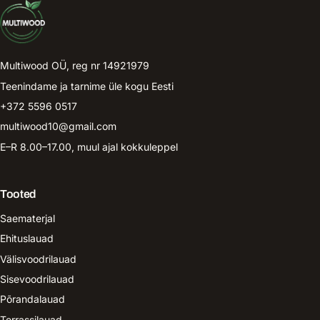
Multiwood OÜ, reg nr 14921979
Teenindame ja tarnime üle kogu Eesti
+372 5596 0517
multiwood10@gmail.com
E–R 8.00–17.00, muul ajal kokkuleppel
Tooted
Saematerjal
Ehituslauad
Välisvoodrilauad
Sisevoodrilauad
Põrandalauad
Terrassilauad