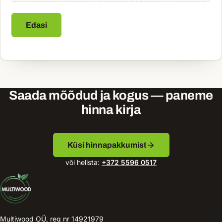
Edasi
Saada mõõdud ja kogus — paneme
hinna kirja
Küsi hinnapakkumist
või helista:
+372 5596 0517
Multiwood OÜ, reg nr 14921979