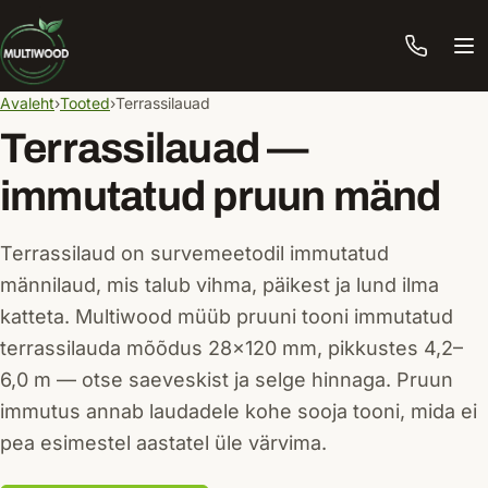
Me
Avaleht
Tooted
Terrassilauad
Terrassilauad —
immutatud pruun mänd
Terrassilaud on survemeetodil immutatud
männilaud, mis talub vihma, päikest ja lund ilma
katteta. Multiwood müüb pruuni tooni immutatud
terrassilauda mõõdus 28×120 mm, pikkustes 4,2–
6,0 m — otse saeveskist ja selge hinnaga. Pruun
immutus annab laudadele kohe sooja tooni, mida ei
pea esimestel aastatel üle värvima.