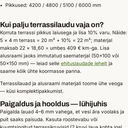
Pikkused: 4200 / 4800 / 5100 / 6000 mm
Kui palju terrassilaudu vaja on?
Korruta terrassi pikkus laiusega ja lisa 10% varu. Näide:
5 × 4 m terrass = 20 m² + 10% = 22 m²; materjal
maksab 22 × 18,60 = umbes 409 € km-ga. Lisa
alusraami jaoks immutatud saematerjal (50×100 või
50×150 mm) — leiad selle
ehituslaudade lehelt
ja
saame kõik ühte koormasse panna.
Terrassilauad ja alusraami materjali toome ühe veoga
— küsi komplektipakkumist.
Paigaldus ja hooldus — lühijuhis
Paigalda lauad 4–6 mm vahega, et vesi ära voolaks ja
puit saaks paisuda. Kasuta roostevabu või
kuumtsingitud terrassikruvisid (2 kruvi laua kohta igal