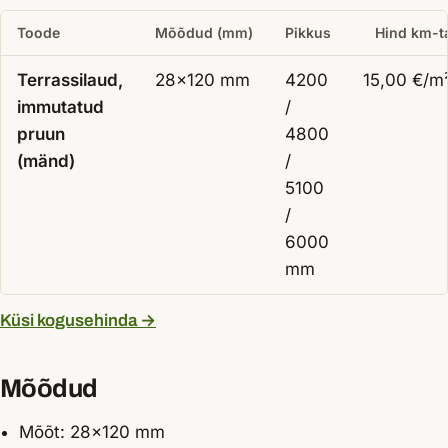
Toode
Mõõdud (mm)
Pikkus
Hind km-t
Terrassilaud,
28×120 mm
4200
15,00
€/m
immutatud
/
pruun
4800
(mänd)
/
5100
/
6000
mm
Küsi kogusehinda →
Mõõdud
Mõõt: 28×120 mm