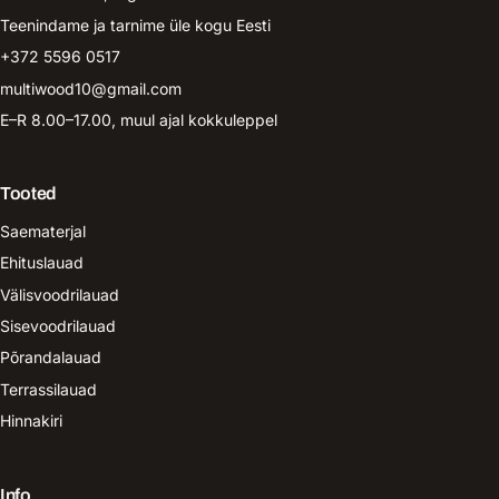
Teenindame ja tarnime üle kogu Eesti
+372 5596 0517
multiwood10@gmail.com
E–R 8.00–17.00, muul ajal kokkuleppel
Tooted
Saematerjal
Ehituslauad
Välisvoodrilauad
Sisevoodrilauad
Põrandalauad
Terrassilauad
Hinnakiri
Info