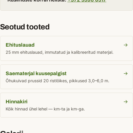
Seotud tooted
→
Ehituslauad
25 mm ehituslauad, immutatud ja kalibreeritud materjal.
→
Saematerjal kuusepalgist
Õhukuivad prussid 20 ristlõikes, pikkused 3,0–6,0 m.
→
Hinnakiri
Kõik hinnad ühel lehel — km-ta ja km-ga.