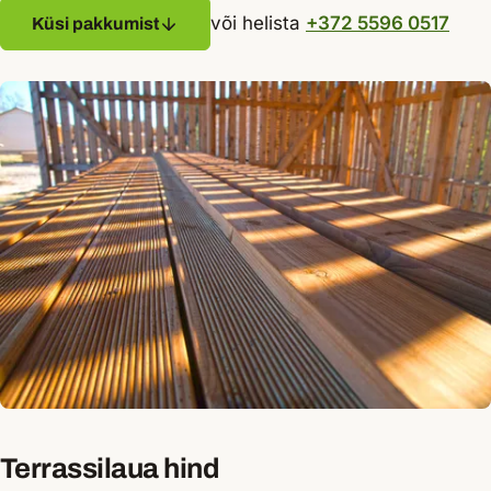
või helista
+372 5596 0517
Küsi pakkumist
Terrassilaua hind