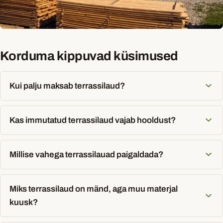
Korduma kippuvad küsimused
Kui palju maksab terrassilaud?
Kas immutatud terrassilaud vajab hooldust?
Millise vahega terrassilauad paigaldada?
Miks terrassilaud on mänd, aga muu materjal
kuusk?