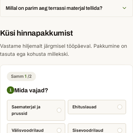
Millal on parim aeg terrassi materjal tellida?
Küsi hinnapakkumist
Vastame hiljemalt järgmisel tööpäeval. Pakkumine on
tasuta ega kohusta millekski.
Samm
1
/2
Mida vajad?
1
Saematerjal ja
Ehituslauad
prussid
Välisvoodrilaud
Sisevoodrilaud