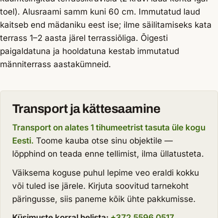
toel). Alusraami samm kuni 60 cm. Immutatud laud
kaitseb end mädaniku eest ise; ilme säilitamiseks kata
terrass 1–2 aasta järel terrassiõliga. Õigesti
paigaldatuna ja hooldatuna kestab immutatud
männiterrass aastakümneid.
Transport ja kättesaamine
Transport on alates 1 tihumeetrist tasuta üle kogu
Eesti.
Toome kauba otse sinu objektile —
lõpphind on teada enne tellimist, ilma üllatusteta.
Väiksema koguse puhul lepime veo eraldi kokku
või tuled ise järele. Kirjuta soovitud tarnekoht
päringusse, siis paneme kõik ühte pakkumisse.
Küsimuste korral helista:
+372 5596 0517